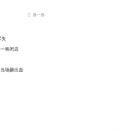

换一换
尽失
之一将闭店
：当场砸出血