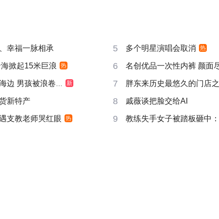
5
、幸福一脉相承
多个明星演唱会取消
热
6
沿海掀起15米巨浪
名创优品一次性内裤 颜面
热
7
边 男孩被浪卷走
胖东来历史最悠久的门店
新
8
货新特产
戚薇谈把脸交给AI
9
遇支教老师哭红眼
教练失手女子被踏板砸中
热