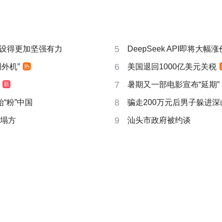
5
设得更加坚强有力
DeepSeek API即将大幅涨
6
外机”
美国退回1000亿美元关税
热
7
暑期又一部电影宣布“延期”
新
8
“粉”中国
骗走200万元后男子躲进深
9
后塌方
汕头市政府被约谈