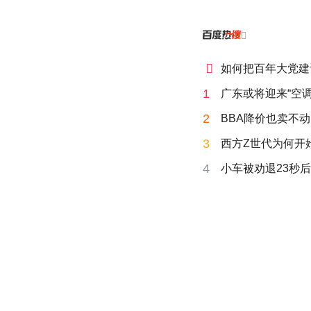


如何把百年大党建
1
广东或将迎来“空调
2
BBA降价也卖不动
3
西方Z世代为何开始
4
小车被劝退23秒