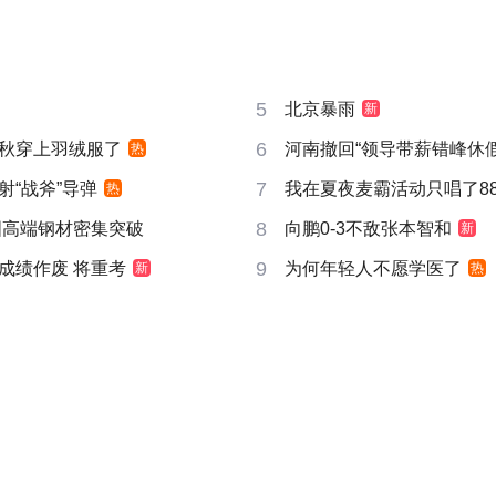
5
北京暴雨
新
6
秋穿上羽绒服了
河南撤回“领导带薪错峰休假
热
7
射“战斧”导弹
我在夏夜麦霸活动只唱了8
热
8
国高端钢材密集突破
向鹏0-3不敌张本智和
新
9
成绩作废 将重考
为何年轻人不愿学医了
新
热