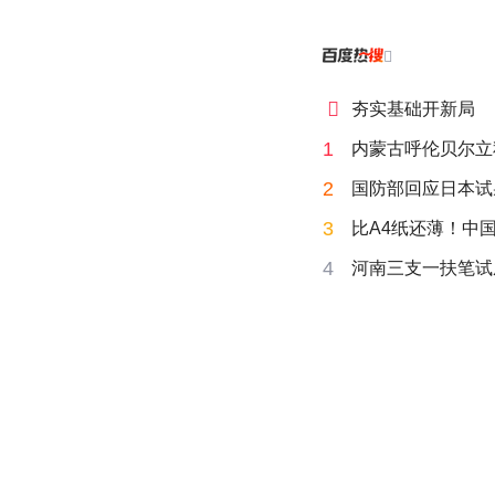


夯实基础开新局
1
内蒙古呼伦贝尔立
2
国防部回应日本试
3
比A4纸还薄！中
4
河南三支一扶笔试