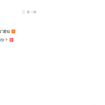

换一换
”通知
热
8分？
新