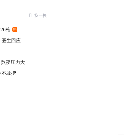

换一换
26枪
热
 医生回应
常熬夜压力大
称不敢捞