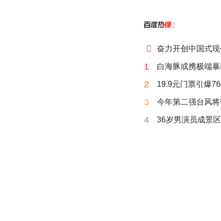


奋力开创中国式现
1
白海豚或携极端暴
2
19.9元门票引爆7
3
今年第二强台风将
4
36岁男演员成景区