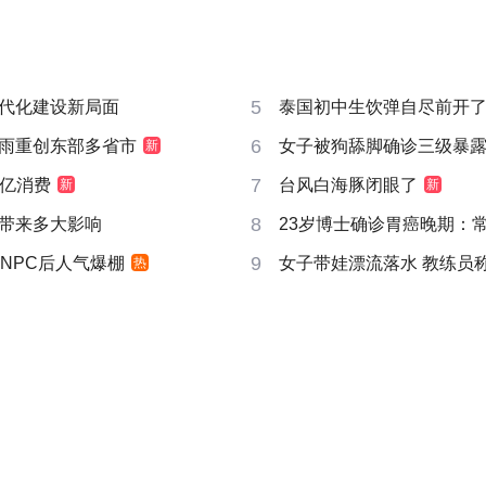
5
代化建设新局面
泰国初中生饮弹自尽前开了
6
雨重创东部多省市
女子被狗舔脚确诊三级暴露
新
7
6亿消费
台风白海豚闭眼了
新
新
8
带来多大影响
23岁博士确诊胃癌晚期：
9
NPC后人气爆棚
女子带娃漂流落水 教练员
热